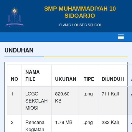
SMP MUHAMMADIYAH 10
SIDOARJO
ISLAMIC HOLISTIC SCHOOL
UNDUHAN
NAMA
NO
FILE
UKURAN
TIPE
DIUNDUH
1
LOGO
820.60
.png
711 Kali
SEKOLAH
KB
MIOSI
2
Rencana
1.79 MB
.png
282 Kali
Kegiatan