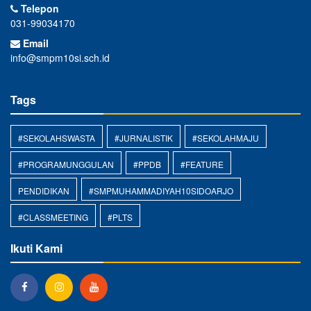
Telepon
031-99034170
Email
info@smpm10si.sch.id
Tags
#SEKOLAHSWASTA
#JURNALISTIK
#SEKOLAHMAJU
#PROGRAMUNGGULAN
#PPDB
#FEATURE
PENDIDIKAN
#SMPMUHAMMADIYAH10SIDOARJO
#CLASSMEETING
#PLTS
Ikuti Kami