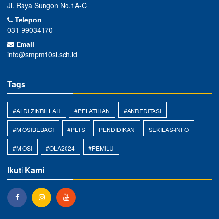
Jl. Raya Sungon No.1A-C
Telepon
031-99034170
Email
info@smpm10si.sch.id
Tags
#ALDI ZIKRILLAH
#PELATIHAN
#AKREDITASI
#MIOSIBEBAGI
#PLTS
PENDIDIKAN
SEKILAS-INFO
#MIOSI
#OLA2024
#PEMILU
Ikuti Kami