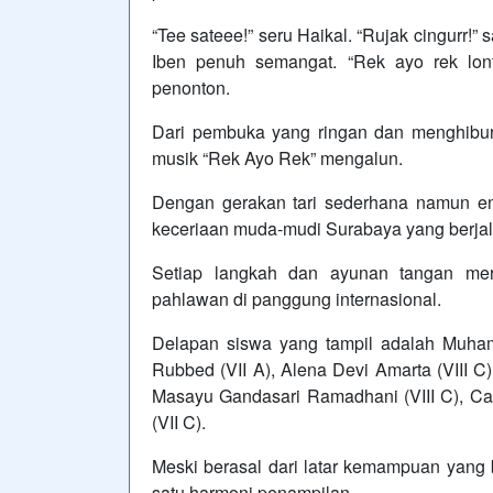
“Tee sateee!” seru Haikal. “Rujak cingurr!”
Iben penuh semangat. “Rek ayo rek lon
penonton.
Dari pembuka yang ringan dan menghibur
musik “Rek Ayo Rek” mengalun.
Dengan gerakan tari sederhana namun e
keceriaan muda-mudi Surabaya yang berjal
Setiap langkah dan ayunan tangan mer
pahlawan di panggung internasional.
Delapan siswa yang tampil adalah Muham
Rubbed (VII A), Alena Devi Amarta (VIII C), 
Masayu Gandasari Ramadhani (VIII C), Call
(VII C).
Meski berasal dari latar kemampuan yang
satu harmoni penampilan.