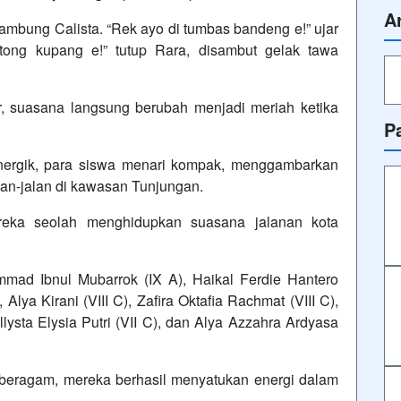
A
 sambung Calista. “Rek ayo di tumbas bandeng e!” ujar
tong kupang e!” tutup Rara, disambut gelak tawa
, suasana langsung berubah menjadi meriah ketika
P
nergik, para siswa menari kompak, menggambarkan
an-jalan di kawasan Tunjungan.
eka seolah menghidupkan suasana jalanan kota
mad Ibnul Mubarrok (IX A), Haikal Ferdie Hantero
Alya Kirani (VIII C), Zafira Oktafia Rachmat (VIII C),
ysta Elysia Putri (VII C), dan Alya Azzahra Ardyasa
 beragam, mereka berhasil menyatukan energi dalam