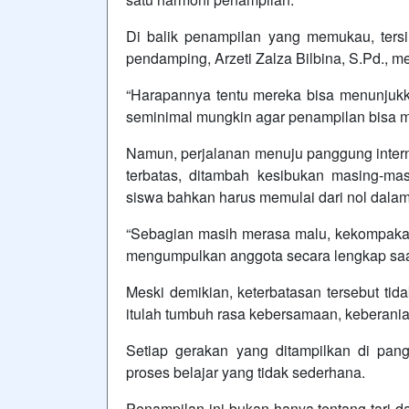
Di balik penampilan yang memukau, ters
pendamping, Arzeti Zalza Bilbina, S.Pd., 
“Harapannya tentu mereka bisa menunjukka
seminimal mungkin agar penampilan bisa ma
Namun, perjalanan menuju panggung interna
terbatas, ditambah kesibukan masing-mas
siswa bahkan harus memulai dari nol dalam
“Sebagian masih merasa malu, kekompakan
mengumpulkan anggota secara lengkap saat
Meski demikian, keterbatasan tersebut tid
itulah tumbuh rasa kebersamaan, keberani
Setiap gerakan yang ditampilkan di pan
proses belajar yang tidak sederhana.
Penampilan ini bukan hanya tentang tari dan