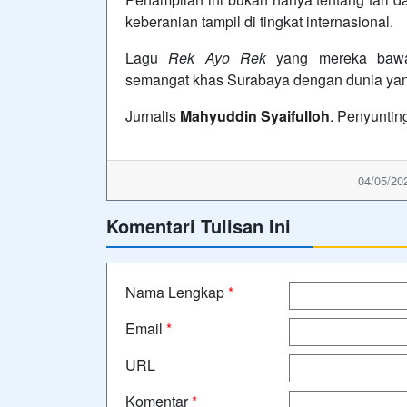
keberanian tampil di tingkat internasional.
Lagu
Rek Ayo Rek
yang mereka bawa
semangat khas Surabaya dengan dunia yang 
Jurnalis
Mahyuddin Syaifulloh
.
Penyuntin
04/05/20
Komentari Tulisan Ini
Nama Lengkap
*
Email
*
URL
Komentar
*