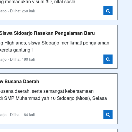
ang memadukan visual 3D, nilai sosia
o - Dilihat 250 kali
 Siswa Sidoarjo Rasakan Pengalaman Baru
ing Highlands, siswa Sidoarjo menikmati pengalaman
ereta gantung i
o - Dilihat 190 kali
ow Busana Daerah
 busana daerah, serta semangat kebersamaan
i di SMP Muhammadiyah 10 Sidoarjo (Miosi), Selasa
o - Dilihat 164 kali