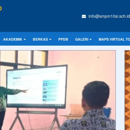
0
info@smpm10si.sch.id
AKADEMIK
BERKAS
PPDB
GALERI
MAPS VIRTUAL T