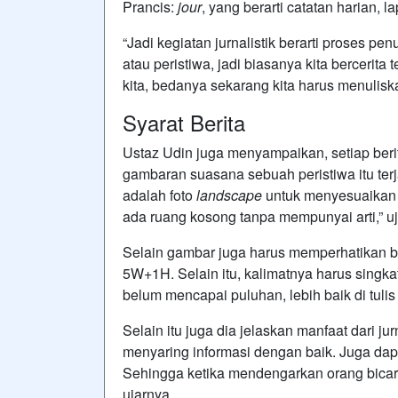
Prancis:
jour
, yang berarti catatan harian, l
“Jadi kegiatan jurnalistik berarti proses p
atau peristiwa, jadi biasanya kita bercerit
kita, bedanya sekarang kita harus menulisk
Syarat Berita
‎Ustaz Udin juga menyampaikan, setiap beri
gambaran suasana sebuah peristiwa itu terja
adalah foto
landscape
untuk menyesuaikan ta
ada ruang kosong tanpa mempunyai arti,” uj
Selain gambar juga harus memperhatikan be
5W+1H. Selain itu, kalimatnya harus singka
belum mencapai puluhan, lebih baik di tulis
Selain itu juga dia jelaskan ‎manfaat dari jur
menyaring informasi dengan baik. Juga dapat 
Sehingga ketika mendengarkan orang bicara
ujarnya.