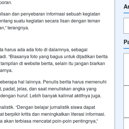
aporan.
A
enulisan dan penyebaran informasi sebuah kegiatan
a tentang suatu kegiatan secara lisan dengan teman
an,” terangnya.
P
ta harus ada ada foto di dalamnya, sebagai
di. “Biasanya foto yang bagus untuk dijadikan berita
mpilan di website berita, selain itu jangan biarkan
arnya.
berapa hal lainnya. Penulis berita harus memenuhi
t, padat, jelas, dan saat menuliskan angka yang
 dengan huruf. Lebih banyak kalimat aktifnya juga.
nalistik. “Dengan belajar jurnalistik siswa dapat
berpikir kritis dan meningkatkan literasi informasi.
 akan terbiasa mencatat poin-poin pentingnya,”