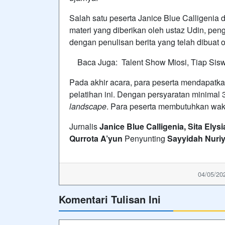
‎Salah satu peserta Janice Blue Calligeni
materi yang diberikan oleh ustaz Udin, pen
dengan penulisan berita yang telah dibuat o
Baca Juga:
Talent Show Miosi, Tiap Sis
Pada akhir acara, para peserta mendapatka
pelatihan ini. Dengan persyaratan minimal 3
landscape
. Para peserta membutuhkan wakt
‎Jurnalis
Janice Blue Calligenia, Sita Elys
Qurrota A’yun
Penyunting
Sayyidah Nuri
04/05/20
Komentari Tulisan Ini