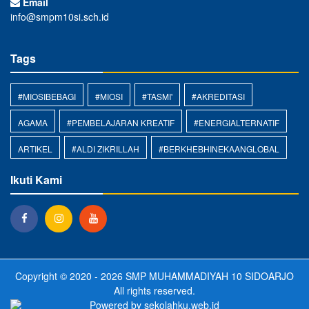
Email
info@smpm10si.sch.id
Tags
#MIOSIBEBAGI
#MIOSI
#TASMI'
#AKREDITASI
AGAMA
#PEMBELAJARAN KREATIF
#ENERGIALTERNATIF
ARTIKEL
#ALDI ZIKRILLAH
#BERKHEBHINEKAANGLOBAL
Ikuti Kami
Copyright © 2020 - 2026
SMP MUHAMMADIYAH 10 SIDOARJO
All rights reserved.
Powered by
sekolahku.web.id