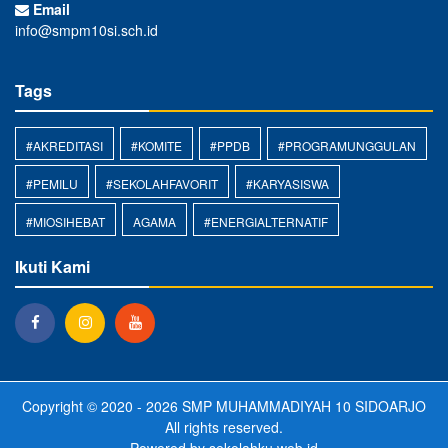
Email
info@smpm10si.sch.id
Tags
#AKREDITASI
#KOMITE
#PPDB
#PROGRAMUNGGULAN
#PEMILU
#SEKOLAHFAVORIT
#KARYASISWA
#MIOSIHEBAT
AGAMA
#ENERGIALTERNATIF
Ikuti Kami
Copyright © 2020 - 2026
SMP MUHAMMADIYAH 10 SIDOARJO
All rights reserved.
Powered by
sekolahku.web.id