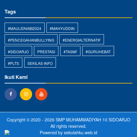
Tags
#MAULIDNABI2024
#MAHYUDDIN
#PENCEGAHANBULLYING
#ENERGIALTERNATIF
#SIDOARJO
PRESTASI
#TASMI'
#GURUHEBAT
#PLTS
SEKILAS-INFO
Ikuti Kami
Copyright © 2020 - 2026
SMP MUHAMMADIYAH 10 SIDOARJO
All rights reserved.
Powered by
sekolahku.web.id